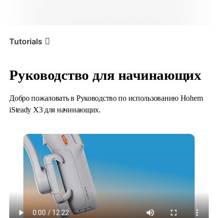
iSteady V3 Ultra
iSteady M7
Tutorials
Руководство для начинающих
Tutorial
iSteady X3 & X3 SE
Руководство для
начинающих
Добро пожаловать в Руководство по использованию Hohem
iSteady X3 для начинающих.
iSteady V3
iSteady X3 & X3 SE