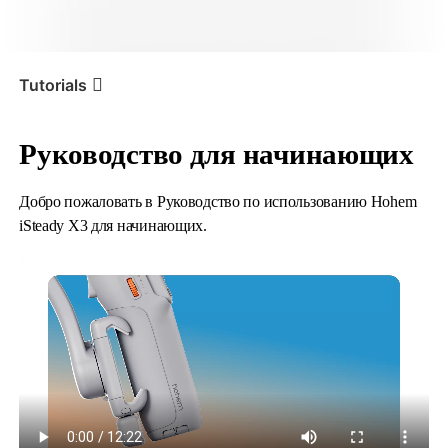
iSteady V3 Ultra
iSteady M7
Tutorials
Руководство для начинающих
Tutorial
iSteady X3 & X3 SE
Руководство для
начинающих
Добро пожаловать в Руководство по использованию Hohem
iSteady X3 для начинающих.
iSteady V3
iSteady X3 & X3 SE